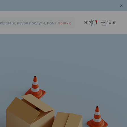
УКР
ВХІД
ПОШУК