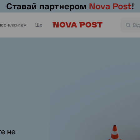
нес-клієнтам
Ще
те не