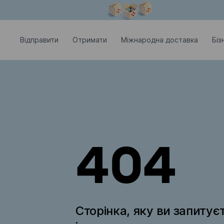
Модальне вікно відкрите
Відправити
Отримати
Міжнародна доставка
Біз
404
Сторінка, яку ви запитує