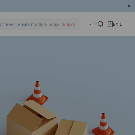
УКР
ВХІД
ПОШУК