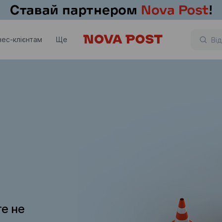
нес-клієнтам
Ще
те не