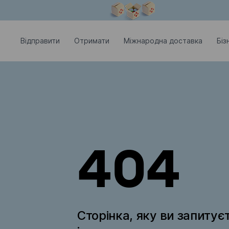
Модальне вікно відкрите
Відправити
Отримати
Міжнародна доставка
Біз
404
Сторінка, яку ви запитує