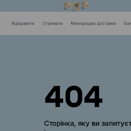
Модальне вікно відкрите
Відправити
Отримати
Міжнародна доставка
Біз
404
Сторінка, яку ви запитує