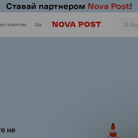
нес-клієнтам
Ще
те не