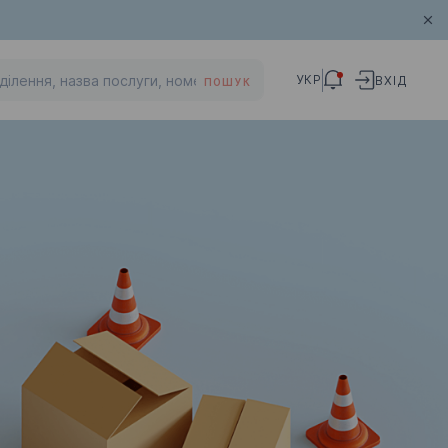
УКР
ВХІД
ПОШУК