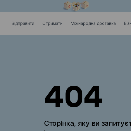
Модальне вікно відкрите
Відправити
Отримати
Міжнародна доставка
Біз
404
Сторінка, яку ви запитує