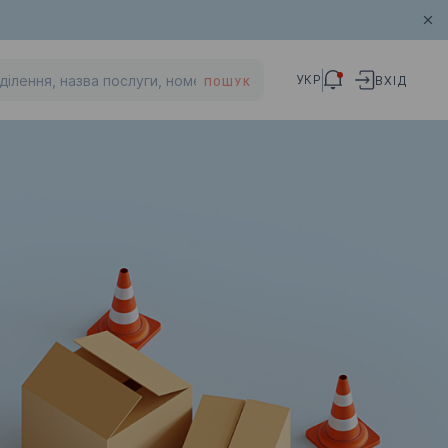
УКР
ВХІД
ПОШУК