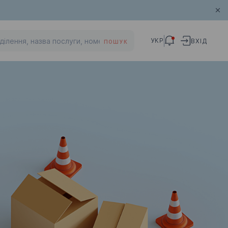
УКР
ВХІД
ПОШУК