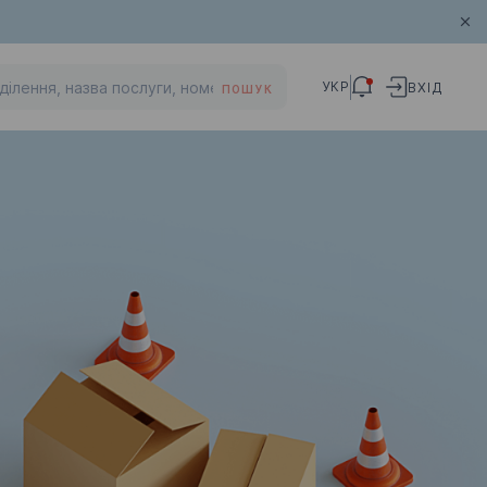
УКР
ВХІД
ПОШУК