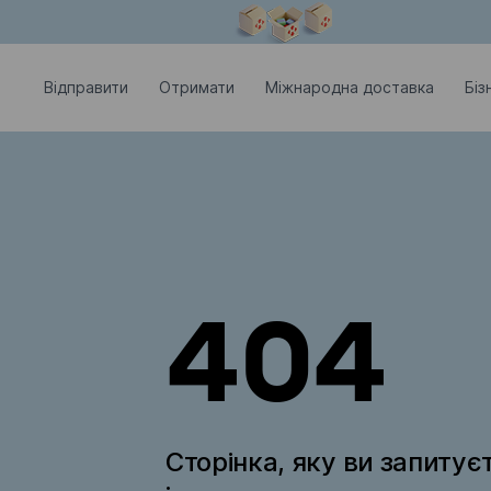
Модальне вікно відкрите
Відправити
Отримати
Міжнародна доставка
Біз
404
Сторінка, яку ви запитує