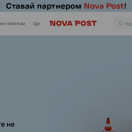
нес-клієнтам
Ще
те не