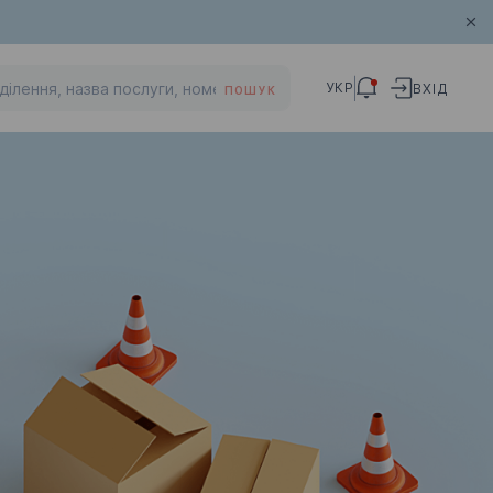
УКР
ВХІД
ПОШУК