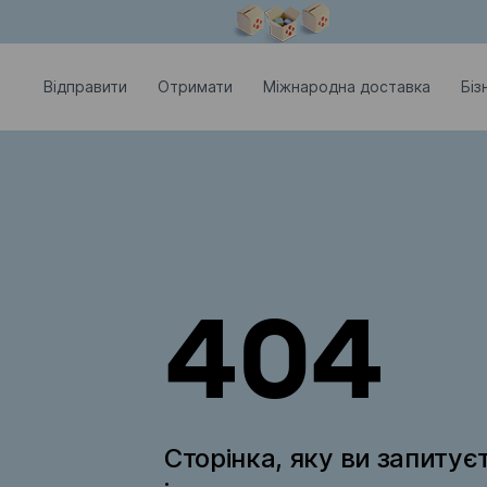
Модальне вікно відкрите
Відправити
Отримати
Міжнародна доставка
Біз
404
Сторінка, яку ви запитує