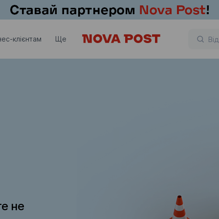
нес-клієнтам
Ще
те не