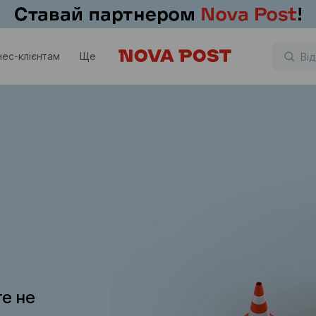
нес-клієнтам
Ще
те не