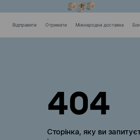
Модальне вікно відкрите
Відправити
Отримати
Міжнародна доставка
Біз
404
Сторінка, яку ви запитує