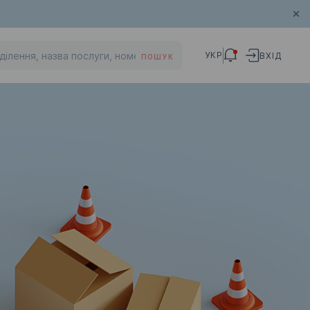
УКР
ВХІД
ПОШУК