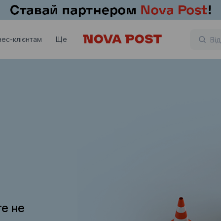
нес-клієнтам
Ще
те не