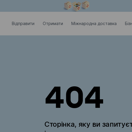
Модальне вікно відкрите
Відправити
Отримати
Міжнародна доставка
Біз
404
Сторінка, яку ви запитує