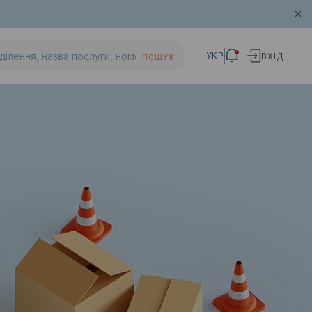
УКР
ВХІД
ПОШУК