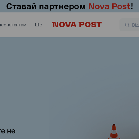
нес-клієнтам
Ще
те не