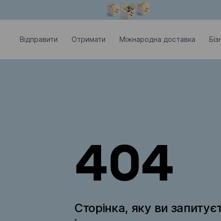
Модальне вікно відкрите
Відправити
Отримати
Міжнародна доставка
Біз
404
Сторінка, яку ви запитує