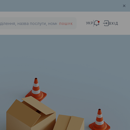
УКР
ВХІД
ПОШУК