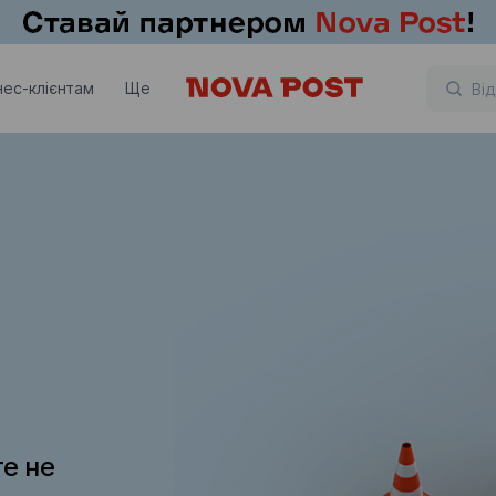
нес-клієнтам
Ще
те не