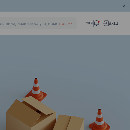
УКР
ВХІД
ПОШУК