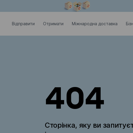
Модальне вікно відкрите
Відправити
Отримати
Міжнародна доставка
Біз
404
Сторінка, яку ви запитує