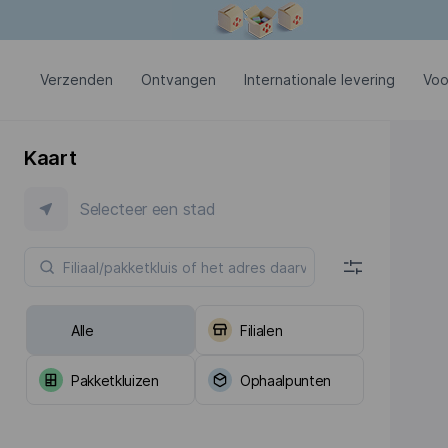
Modaal venster is geopend
Verzenden
Ontvangen
Internationale levering
Voo
Kaart
Selecteer een stad
Alle
Filialen
Pakketkluizen
Ophaalpunten