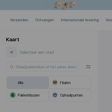
Modaal venster is geopend
Verzenden
Ontvangen
Internationale levering
Voo
Kaart
Selecteer een stad
Alle
Filialen
Pakketkluizen
Ophaalpunten