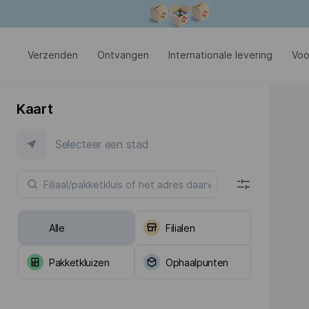
Modaal venster is geopend
Verzenden
Ontvangen
Internationale levering
Voo
Kaart
Selecteer een stad
Alle
Filialen
Pakketkluizen
Ophaalpunten