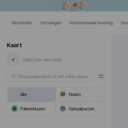
Modaal venster is geopend
Verzenden
Ontvangen
Internationale levering
Voo
Kaart
Selecteer een stad
Alle
Filialen
Pakketkluizen
Ophaalpunten