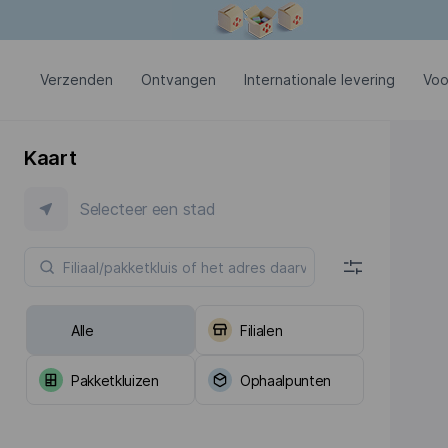
Modaal venster is geopend
Verzenden
Ontvangen
Internationale levering
Voo
Kaart
Selecteer een stad
Alle
Filialen
Pakketkluizen
Ophaalpunten