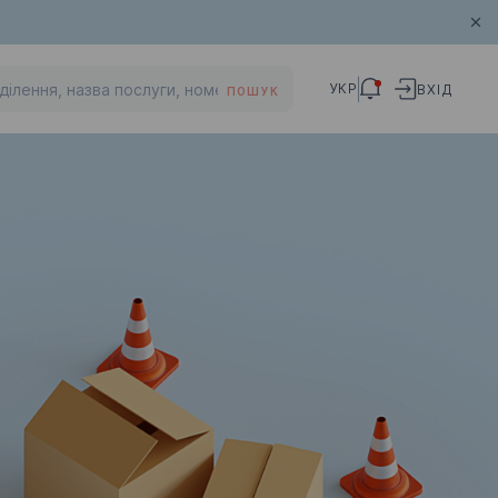
УКР
ВХІД
ПОШУК