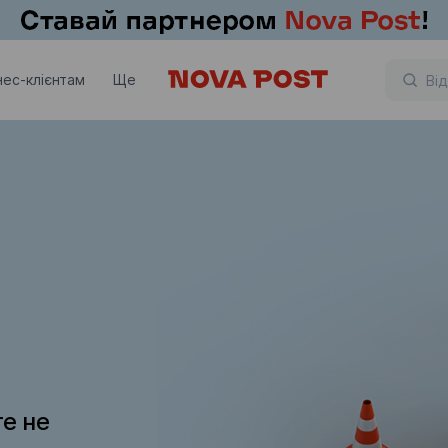
нес-клієнтам
Ще
те не