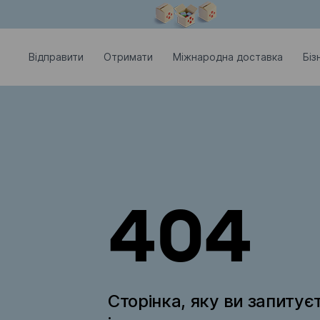
Модальне вікно відкрите
Відправити
Отримати
Міжнародна доставка
Біз
404
Сторінка, яку ви запитує