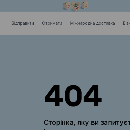
Модальне вікно відкрите
Відправити
Отримати
Міжнародна доставка
Біз
404
Сторінка, яку ви запитує