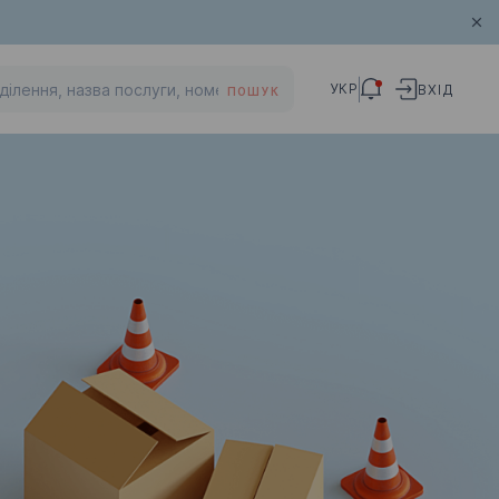
УКР
ВХІД
ПОШУК