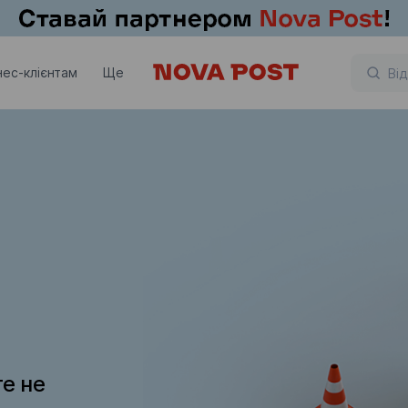
нес-клієнтам
Ще
те не