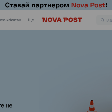
нес-клієнтам
Ще
те не