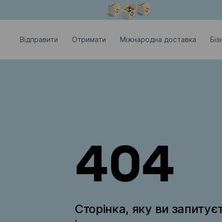
Модальне вікно відкрите
Відправити
Отримати
Міжнародна доставка
Біз
404
Сторінка, яку ви запитує