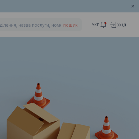
УКР
ВХІД
ПОШУК