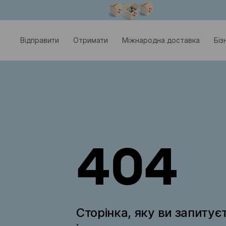
Модальне вікно відкрите
Відправити
Отримати
Міжнародна доставка
Біз
404
Сторінка, яку ви запитує