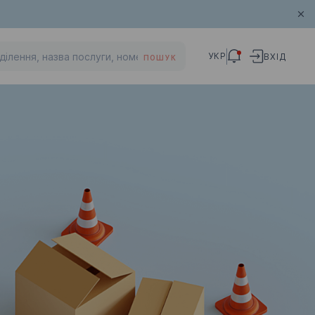
УКР
ВХІД
ПОШУК