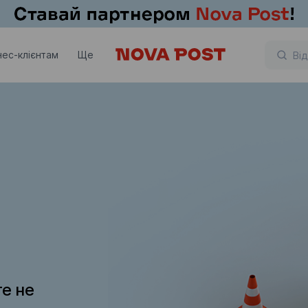
нес-клієнтам
Ще
те не