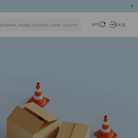
УКР
ВХІД
ПОШУК