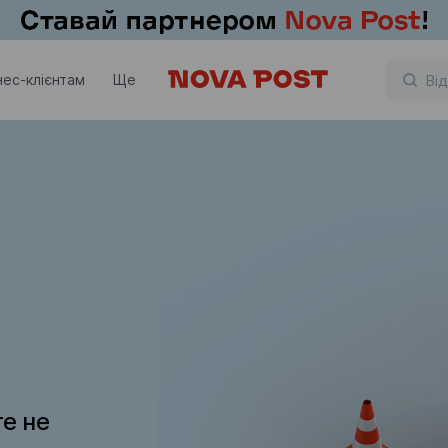
нес-клієнтам
Ще
те не