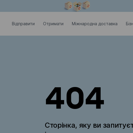
Модальне вікно відкрите
Відправити
Отримати
Міжнародна доставка
Біз
404
Сторінка, яку ви запитує