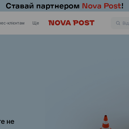
нес-клієнтам
Ще
те не