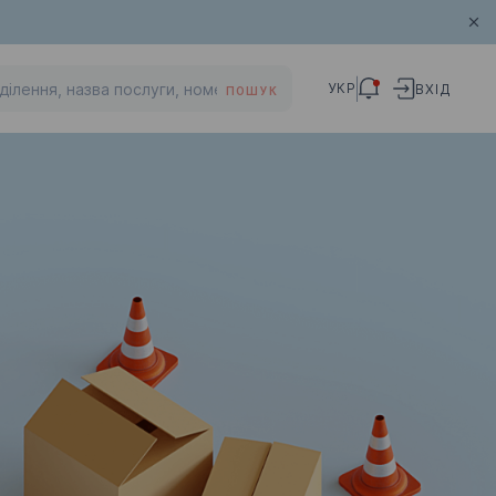
УКР
ВХІД
ПОШУК