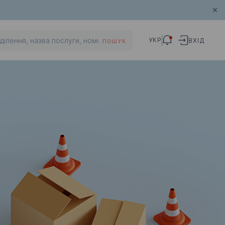
УКР
ВХІД
ПОШУК