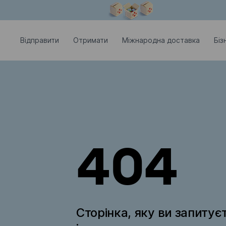
Модальне вікно відкрите
Відправити
Отримати
Міжнародна доставка
Біз
404
Сторінка, яку ви запитує