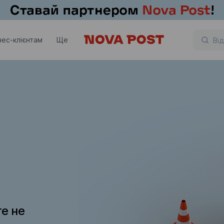
нес-клієнтам
Ще
те не