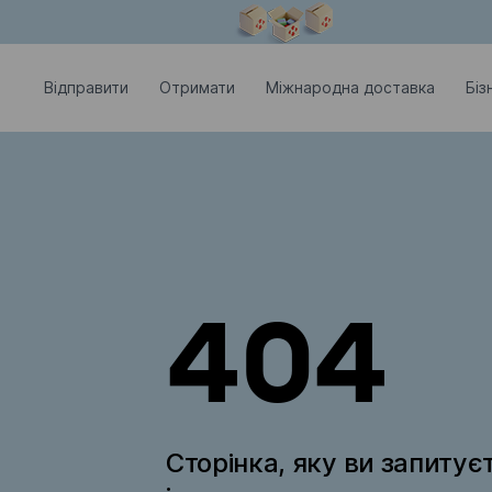
Модальне вікно відкрите
Відправити
Отримати
Міжнародна доставка
Біз
404
Сторінка, яку ви запитує