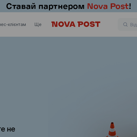
нес-клієнтам
Ще
те не