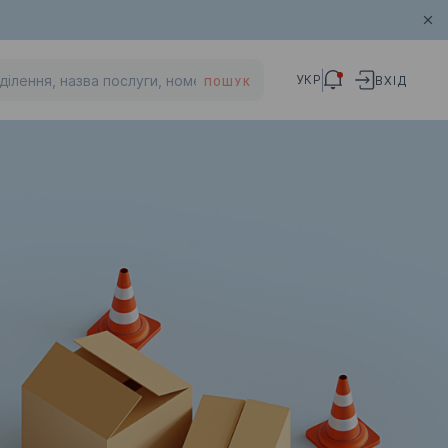
УКР
ВХІД
ПОШУК