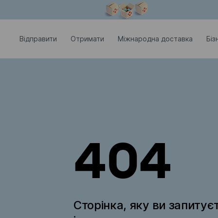
Модальне вікно відкрите
Відправити
Отримати
Міжнародна доставка
Біз
404
Сторінка, яку ви запитує