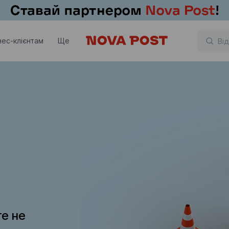
нес-клієнтам
Ще
те не