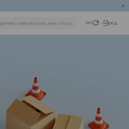
УКР
ВХІД
ПОШУК