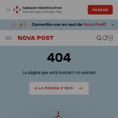
La finestra modal està oberta
Aplicació mòbil Nova Post
PASSAR
Descarrega a Google Play
404
La pàgina que està buscant no existeix
A LA PÀGINA D'INICI