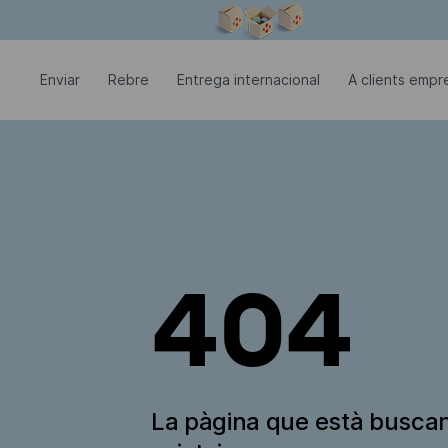
La finestra modal està oberta
Enviar
Rebre
Entrega internacional
A clients empre
404
La pàgina que està busca