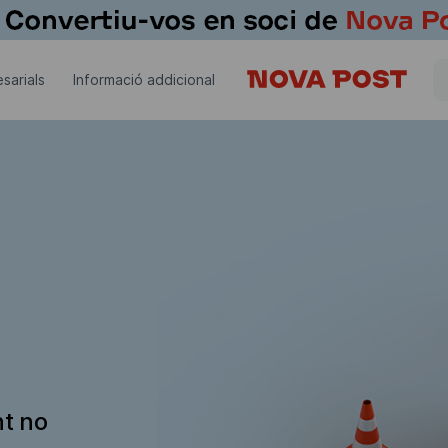
sarials
Informació addicional
nt no