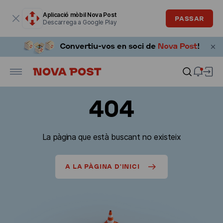
La finestra modal està oberta
Aplicació mòbil Nova Post
PASSAR
Descarrega a Google Play
404
La pàgina que està buscant no existeix
A LA PÀGINA D'INICI