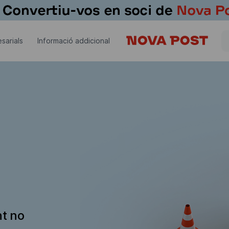
sarials
Informació addicional
nt no