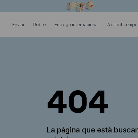
La finestra modal està oberta
Enviar
Rebre
Entrega internacional
A clients empre
404
La pàgina que està busca