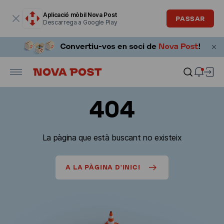
La finestra modal està oberta
Aplicació mòbil Nova Post
PASSAR
Descarrega a Google Play
404
La pàgina que està buscant no existeix
A LA PÀGINA D'INICI