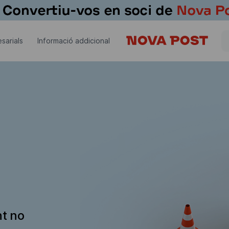
sarials
Informació addicional
nt no