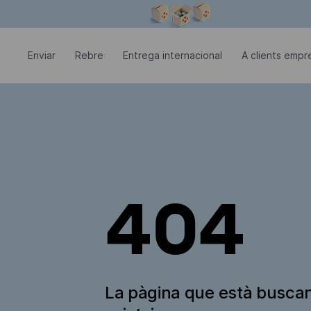
La finestra modal està oberta
Enviar
Rebre
Entrega internacional
A clients empre
404
La pàgina que està busca