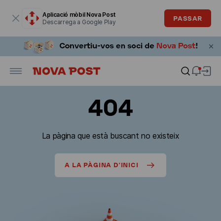
La finestra modal està oberta
Aplicació mòbil Nova Post
PASSAR
Descarrega a Google Play
404
La pàgina que està buscant no existeix
A LA PÀGINA D'INICI