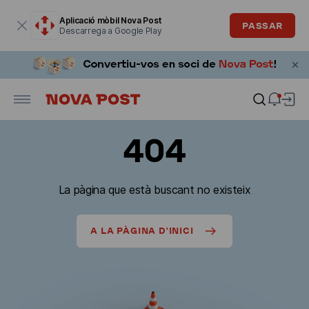
La finestra modal està oberta
Aplicació mòbil Nova Post
PASSAR
Descarrega a Google Play
404
La pàgina que està buscant no existeix
A LA PÀGINA D'INICI