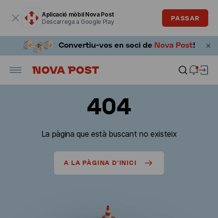
La finestra modal està oberta
Aplicació mòbil Nova Post
PASSAR
Descarrega a Google Play
404
La pàgina que està buscant no existeix
A LA PÀGINA D'INICI