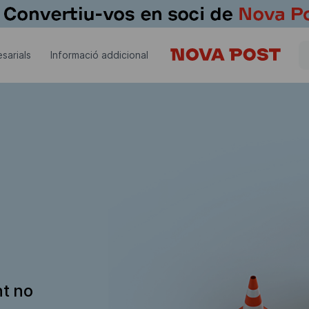
sarials
Informació addicional
nt no