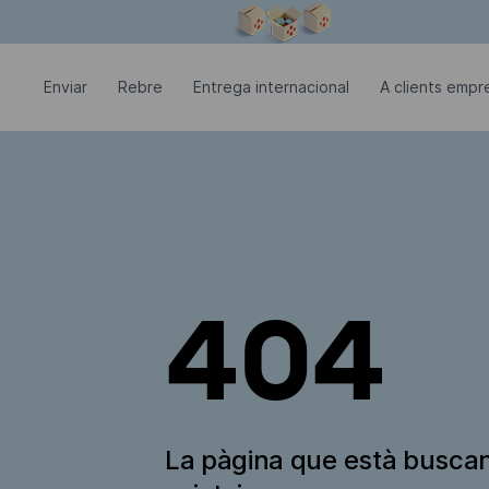
La finestra modal està oberta
Enviar
Rebre
Entrega internacional
A clients empre
404
La pàgina que està busca