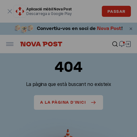
La finestra modal està oberta
Aplicació mòbil Nova Post
PASSAR
Descarrega a Google Play
404
La pàgina que està buscant no existeix
A LA PÀGINA D'INICI