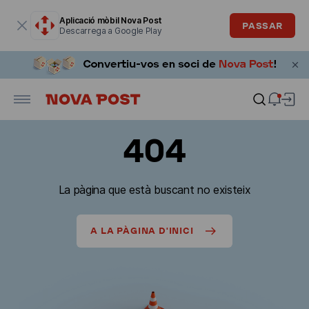
La finestra modal està oberta
Aplicació mòbil Nova Post
PASSAR
Descarrega a Google Play
404
La pàgina que està buscant no existeix
A LA PÀGINA D'INICI