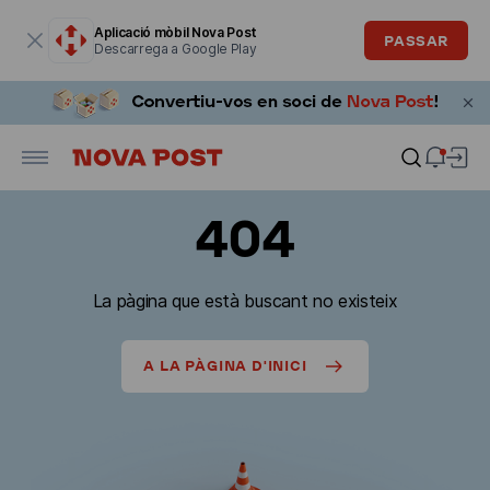
La finestra modal està oberta
Aplicació mòbil Nova Post
PASSAR
Descarrega a Google Play
404
La pàgina que està buscant no existeix
A LA PÀGINA D'INICI