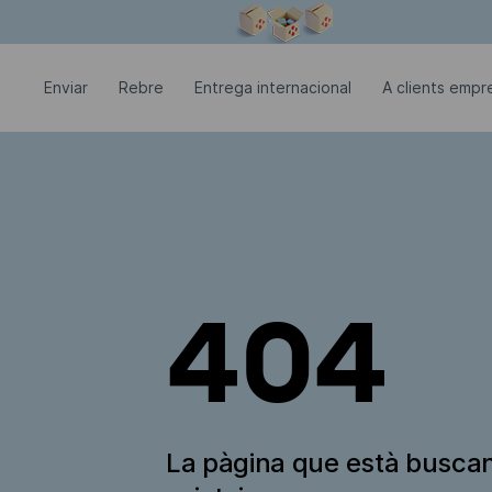
La finestra modal està oberta
Enviar
Rebre
Entrega internacional
A clients empre
404
La pàgina que està busca