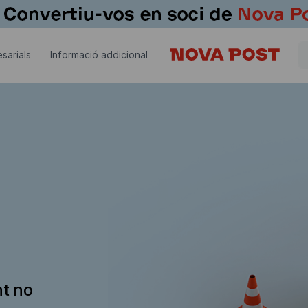
sarials
Informació addicional
nt no