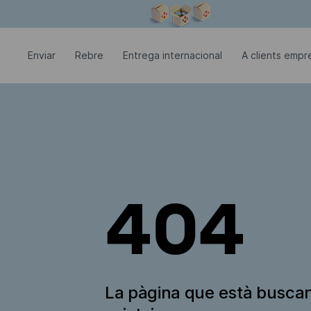
La finestra modal està oberta
Enviar
Rebre
Entrega internacional
A clients empre
404
La pàgina que està busca