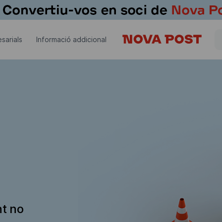
sarials
Informació addicional
nt no