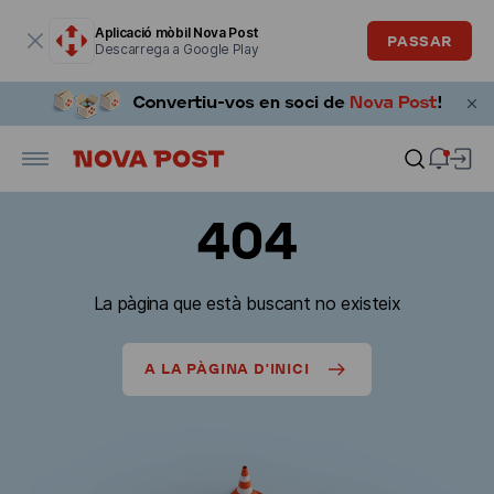
La finestra modal està oberta
Aplicació mòbil Nova Post
PASSAR
Descarrega a Google Play
404
La pàgina que està buscant no existeix
A LA PÀGINA D'INICI