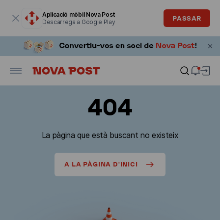
La finestra modal està oberta
Aplicació mòbil Nova Post
PASSAR
Descarrega a Google Play
404
La pàgina que està buscant no existeix
A LA PÀGINA D'INICI