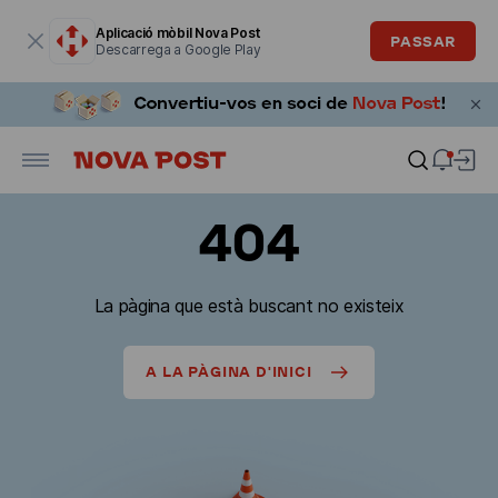
La finestra modal està oberta
Aplicació mòbil Nova Post
PASSAR
Descarrega a Google Play
404
La pàgina que està buscant no existeix
A LA PÀGINA D'INICI