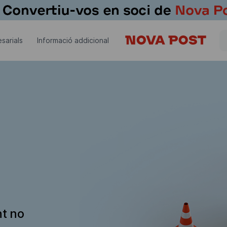
sarials
Informació addicional
nt no