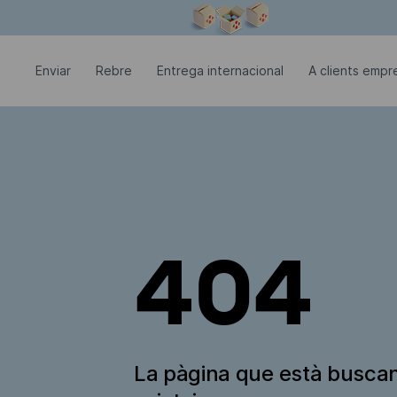
La finestra modal està oberta
Enviar
Rebre
Entrega internacional
A clients empre
404
La pàgina que està busca