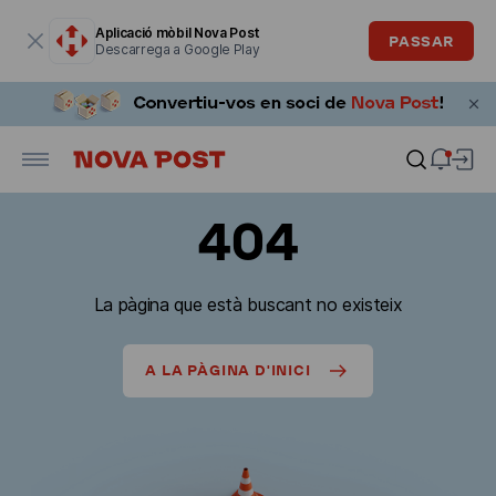
La finestra modal està oberta
Aplicació mòbil Nova Post
PASSAR
Descarrega a Google Play
404
La pàgina que està buscant no existeix
A LA PÀGINA D'INICI