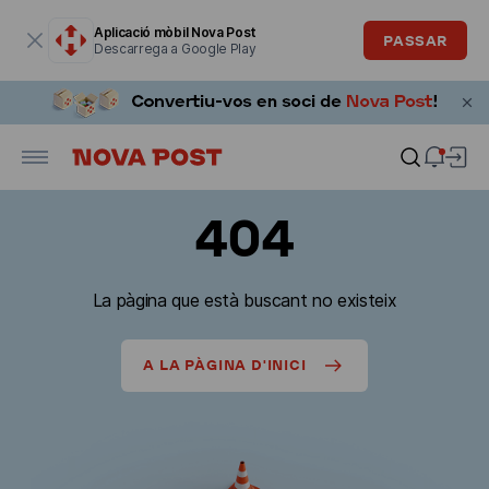
La finestra modal està oberta
Aplicació mòbil Nova Post
PASSAR
Descarrega a Google Play
404
La pàgina que està buscant no existeix
A LA PÀGINA D'INICI