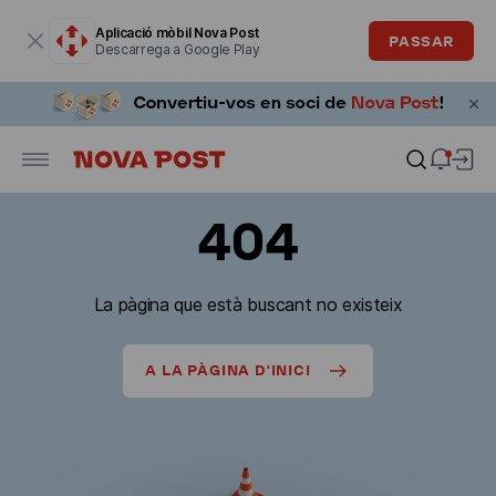
La finestra modal està oberta
Aplicació mòbil Nova Post
PASSAR
Descarrega a Google Play
404
La pàgina que està buscant no existeix
A LA PÀGINA D'INICI