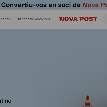
sarials
Informació addicional
nt no