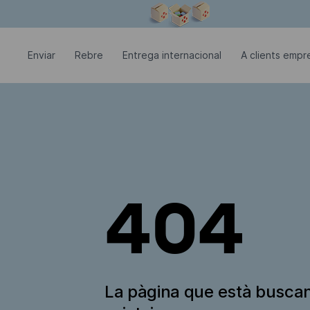
La finestra modal està oberta
Enviar
Rebre
Entrega internacional
A clients empre
404
La pàgina que està busca