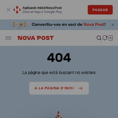
La finestra modal està oberta
Aplicació mòbil Nova Post
PASSAR
Descarrega a Google Play
404
La pàgina que està buscant no existeix
A LA PÀGINA D'INICI