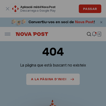
La finestra modal està oberta
Aplicació mòbil Nova Post
PASSAR
Descarrega a Google Play
404
La pàgina que està buscant no existeix
A LA PÀGINA D'INICI